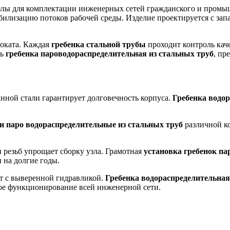
узлы для комплектации инженерных сетей гражданского и пром
илизацию потоков рабочей среды. Изделие проектируется с запа
роката. Каждая
гребенка стальной трубы
проходит контроль кач
ть
гребенка пароводораспределительная из стальных труб
, пр
ной стали гарантирует долговечность корпуса.
Гребенка водо
и паро водораспределительные из стальных труб
различной к
 резьб упрощает сборку узла. Грамотная
установка гребенок па
 на долгие годы.
кт с выверенной гидравликой.
Гребенка водораспределительная
ое функционирование всей инженерной сети.