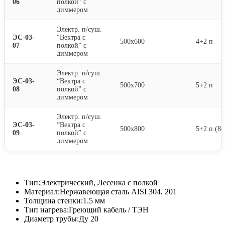
06
полкой” с
диммером
Электр. п/суш.
ЭС-03-
“Вектра с
500х600
4+2 п
07
полкой” с
диммером
Электр. п/суш.
ЭС-03-
“Вектра с
500х700
5+2 п
08
полкой” с
диммером
Электр. п/суш.
ЭС-03-
“Вектра с
500х800
5+2 п (84
09
полкой” с
диммером
Тип:
Электрический, Лесенка с полкой
Материал:
Нержавеющая сталь AISI 304, 201
Толщина стенки:
1.5 мм
Тип нагрева:
Греющий кабель / ТЭН
Диаметр трубы:
Ду 20