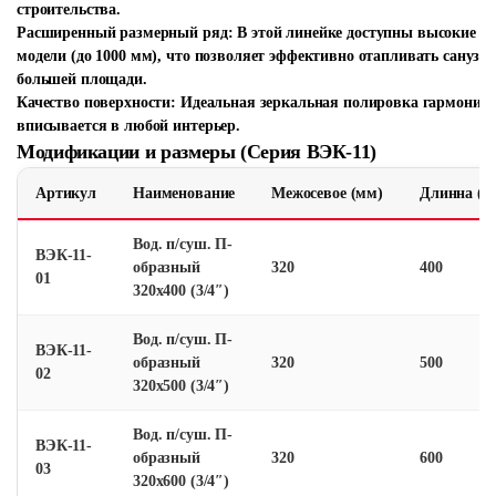
строительства.
Расширенный размерный ряд:
В этой линейке доступны высокие
модели (до 1000 мм), что позволяет эффективно отапливать санузл
большей площади.
Качество поверхности:
Идеальная зеркальная полировка гармонич
вписывается в любой интерьер.
Модификации и размеры (Серия ВЭК-11)
Артикул
Наименование
Межосевое (мм)
Длинна (м
Вод. п/суш. П-
ВЭК-11-
образный
320
400
01
320х400 (3/4″)
Вод. п/суш. П-
ВЭК-11-
образный
320
500
02
320х500 (3/4″)
Вод. п/суш. П-
ВЭК-11-
образный
320
600
03
320х600 (3/4″)