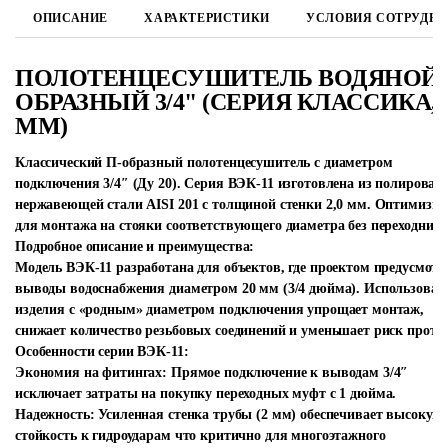
ОПИСАНИЕ
ХАРАКТЕРИСТИКИ
УСЛОВИЯ СОТРУДН
ПОЛОТЕНЦЕСУШИТЕЛЬ ВОДЯНОЙ 
ОБРАЗНЫЙ 3/4" (СЕРИЯ КЛАССИКА, 
ММ)
Классический П-образный полотенцесушитель с диаметром
подключения
3/4″ (Ду 20)
. Серия ВЭК-11 изготовлена из полирован
нержавеющей стали AISI 201 с толщиной стенки
2,0 мм
. Оптимизир
для монтажа на стояки соответствующего диаметра без переходнико
Подробное описание и преимущества:
Модель ВЭК-11 разработана для объектов, где проектом предусмот
выводы водоснабжения диаметром 20 мм (3/4 дюйма). Использован
изделия с «родным» диаметром подключения упрощает монтаж,
снижает количество резьбовых соединений и уменьшает риск протеч
Особенности серии ВЭК-11:
Экономия на фитингах:
Прямое подключение к выводам 3/4″
исключает затраты на покупку переходных муфт с 1 дюйма.
Надежность:
Усиленная стенка трубы (2 мм) обеспечивает высокую
стойкость к гидроударам что критично для многоэтажного