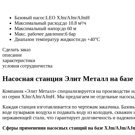
Базовый насос:
LEO XJm/AJm/AJmH
Максимальный расход:
до 10.8 м³/ч
Максимальный напор:
до 60 м
Макс. рабочее давление:
6 бар
Диапазон температур жидкости:
до +40°C
Сделать заказ
описание
характеристики
условия сотрудничества
Насосная станция Элит Металл на ба
Компания «Элит Металл» специализируется на производстве н
из серии XJm/AJm/AJmH. Мы предлагаем не отдельные насосы,
Каждая станция изготавливается по чертежам заказчика. Базо
воде пузырьков воздуха и подавать воду из колодцев, скважин
нержавеющей стали, что гарантирует долговечность и надежнос
Сферы применения насосных станций на базе XJm/AJm/AJ