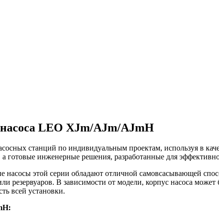
зе насоса LEO XJm/AJm/AJmH
асосных станций по индивидуальным проектам, используя в ка
 а готовые инженерные решения, разработанные для эффективно
вые насосы этой серии обладают отличной самовсасывающей спос
 или резервуаров. В зависимости от модели, корпус насоса может
ть всей установки.
mH: