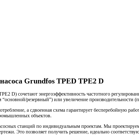
 насоса Grundfos TPED TPE2 D
TPE2 D) сочетают энергоэффективность частотного регулирован
м “основной/резервный”) или увеличение производительности (
ребление, а сдвоенная схема гарантирует бесперебойную работу
промышленных объектов.
сосных станций по индивидуальным проектам. Мы проектируем и
ртежи. Это позволяет получить решение, идеально соответству