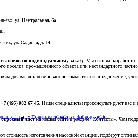
льёво, ул. Центральная, 6a
ли)
стик, ул. Садовая, д. 14.
установок по индивидуальному заказу
. Мы готовы разработать
ного поселка, промышленного объекта или нестандартного частно
товим для вас детализированное коммерческое предложение, уч
у
+7 (495) 902-67-45
. Наши специалисты проконсультируют вас и 
нальных данных
Политика обработки файлов cookie
 опросный лист
на нашем сайте в разделе «Контакты». Чем подр
т стоимость изготовления насосной станции, подберут оптима