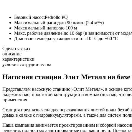
Базовый насос:
Pedrollo PQ
Максимальный расход:
до 90 л/мин (5.4 м³/ч)
Максимальный напор:
до 100 м
Макс. рабочее давление:
до 10 бар (в зависимости от моде
Диапазон температур жидкости:
от -10 °C до +60 °C
Сделать заказ
описание
характеристики
условия сотрудничества
Насосная станция Элит Металл на базе 
Представляем насосную станцию «Элит Металл», в основе кото
надежностью, простотой конструкции и компактностью, что де
применения.
Станция предназначена для перекачивания чистой воды без аб
домах в связке с гидроаккумуляторами, а также для систем пол
Наша компания занимается проектированием и сборкой насосн
решения, полностью адаптированные под ваши цели. Предоставь