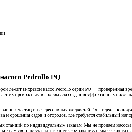
ли)
насоса Pedrollo PQ
рой лежит вихревой насос Pedrollo серии PQ — проверенная вр
лает их прекрасным выбором для создания эффективных насосны
разивных частиц и неагрессивных жидкостей. Она идеально подх
ива и орошения садов и огородов, где требуется стабильный напо
ых станций по индивидуальным заказам. Мы не продаем насосы 
те нам свой проект или техническое задание, и мы создадим на