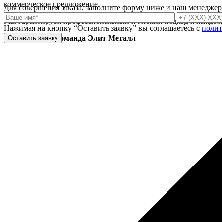
коммерческое предложение.
Для совершения заказа, заполните форму ниже и наш менеджер 
Мы гарантируем профессиональный и гибкий подход к каждому 
Нажимая на кнопку “Оставить заявку” вы соглашаетесь с
полит
С уважением, команда Элит Металл
Оставить заявку