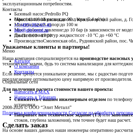
эксплуатационным потребностям.
Контакты
Базовый насос:
Pedrollo PQ
Максимальный расход:
до 90 л/мин (5.4 м³/ч)
Офис
143405 Московская обл., Красногорский район, д. Го
Максимальный напор:
до 100 м
+7 (495) 902-67-45
Макс. рабочее давление:
до 10 бар (в зависимости от моде
info@elit-metal.ru
Диапазон температур жидкости:
от -10 °C до +60 °C
Пн-Пт 8:00 - 17:00
Производство
Смоленская обл., Руднянский район, пос. Чи
Уважаемые клиенты и партнеры!
Меню
Наша компания специализируется на
производстве насосных 
Каталог
технические задачи, будь то система канализации для коттедж
О компании
Контакты
Если вам требуется уникальное решение, мы с радостью подго
предлагающее оптимальную цену напрямую от производителя.
Социальные сети
Для получения расчета стоимости вашего проекта:
Написать в MAX
Написать в Telegram
Свяжитесь с нашим инженерным отделом
по телефон
установки.
2008-2026 © ООО “Элит Металл”
Политика конфиденциальности
Согласие на обработку персо
Направьте нам техническое задание (ТЗ)
или
заполните
стоков, глубина заложения), тем точнее будет наш расчет.
Сделать заказ
На основе ваших данных наши инженеры оперативно рассчитаю