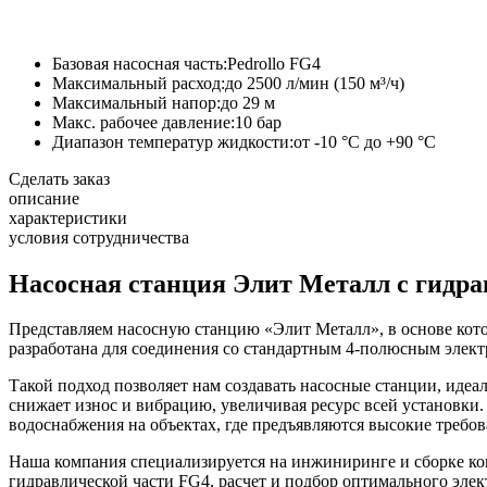
Базовая насосная часть:
Pedrollo FG4
Максимальный расход:
до 2500 л/мин (150 м³/ч)
Максимальный напор:
до 29 м
Макс. рабочее давление:
10 бар
Диапазон температур жидкости:
от -10 °C до +90 °C
Сделать заказ
описание
характеристики
условия сотрудничества
Насосная станция Элит Металл с гидра
Представляем насосную станцию «Элит Металл», в основе котор
разработана для соединения со стандартным 4-полюсным элект
Такой подход позволяет нам создавать насосные станции, иде
снижает износ и вибрацию, увеличивая ресурс всей установки
водоснабжения на объектах, где предъявляются высокие требов
Наша компания специализируется на инжиниринге и сборке ком
гидравлической части FG4, расчет и подбор оптимального элект