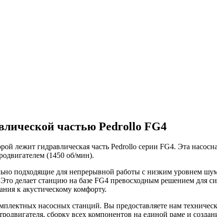
влической частью Pedrollo FG4
ой лежит гидравлическая часть Pedrollo серии FG4. Эта насосна
родвигателем (1450 об/мин).
ально подходящие для непрерывной работы с низким уровнем шум
. Это делает станцию на базе FG4 превосходным решением для с
ания к акустическому комфорту.
плектных насосных станций. Вы предоставляете нам техническое
родвигателя, сборку всех компонентов на единой раме и создани