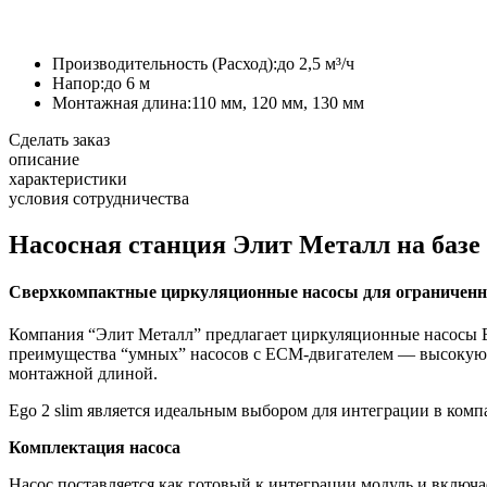
Производительность (Расход):
до 2,5 м³/ч
Напор:
до 6 м
Монтажная длина:
110 мм, 120 мм, 130 мм
Сделать заказ
описание
характеристики
условия сотрудничества
Насосная станция Элит Металл на базе 
Сверхкомпактные циркуляционные насосы для ограниченног
Компания “Элит Металл” предлагает циркуляционные насосы Eba
преимущества “умных” насосов с ECM-двигателем — высокую
монтажной длиной.
Ego 2 slim является идеальным выбором для интеграции в комп
Комплектация насоса
Насос поставляется как готовый к интеграции модуль и включа