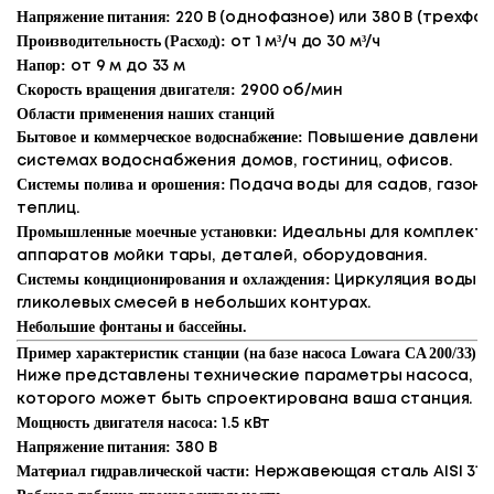
Напряжение питания:
220 В (однофазное) или 380 В (трехфаз
Производительность (Расход):
от 1 м³/ч до 30 м³/ч
Напор:
от 9 м до 33 м
Скорость вращения двигателя:
2900 об/мин
Области применения наших станций
Бытовое и коммерческое водоснабжение:
Повышение давления 
системах водоснабжения домов, гостиниц, офисов.
Системы полива и орошения:
Подача воды для садов, газоно
теплиц.
Промышленные моечные установки:
Идеальны для комплект
аппаратов мойки тары, деталей, оборудования.
Системы кондиционирования и охлаждения:
Циркуляция воды и
гликолевых смесей в небольших контурах.
Небольшие фонтаны и бассейны.
Пример характеристик станции (на базе насоса Lowara CA 200/33)
Ниже представлены технические параметры насоса, н
которого может быть спроектирована ваша станция.
Мощность двигателя насоса:
1.5 кВт
Напряжение питания:
380 В
Материал гидравлической части:
Нержавеющая сталь AISI 316