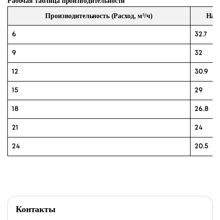
Рабочая таблица производительности
Производительность (Расход, м³/ч)
Напо
6
32.7
9
32
12
30.9
15
29
18
26.8
21
24
24
20.5
Контакты