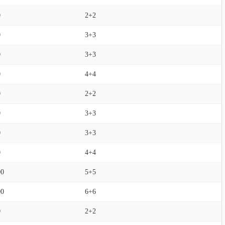
0
2+2
0
3+3
0
3+3
0
4+4
0
2+2
0
3+3
0
3+3
0
4+4
00
5+5
00
6+6
0
2+2