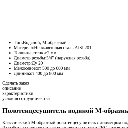
Тип:
Водяной, М-образный
Материал:
Нержавеющая сталь AISI 201
Толщина стенки:
2 мм
Диаметр резьбы:
3/4" (наружная резьба)
Диаметр:
Ду 20
Межосевое:
от 500 до 600 мм
Длинна:
от 400 до 800 мм
Сделать заказ
описание
характеристики
условия сотрудничества
Полотенцесушитель водяной М-образный
Классический М-образный полотенцесушитель с диаметром п
Разработан специально для установки на стояки ГВС диаметро