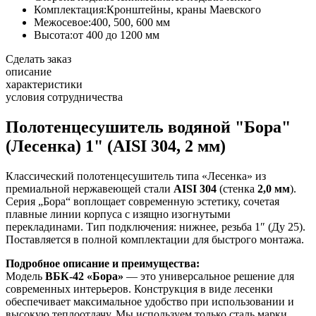
Комплектация:
Кронштейны, краны Маевского
Межосевое:
400, 500, 600 мм
Высота:
от 400 до 1200 мм
Сделать заказ
описание
характеристики
условия сотрудничества
Полотенцесушитель водяной "Бора"
(Лесенка) 1" (AISI 304, 2 мм)
Классический полотенцесушитель типа «Лесенка» из
премиальной нержавеющей стали
AISI 304
(стенка
2,0 мм
).
Серия „Бора“ воплощает современную эстетику, сочетая
плавные линии корпуса с изящно изогнутыми
перекладинами. Тип подключения: нижнее, резьба 1″ (Ду 25).
Поставляется в полной комплектации для быстрого монтажа.
Подробное описание и преимущества:
Модель
ВБК-42 «Бора»
— это универсальное решение для
современных интерьеров. Конструкция в виде лесенки
обеспечивает максимальное удобство при использовании и
высокую теплоотдачу. Мы используем только сталь марки